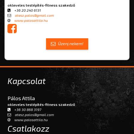
okleveles testépítés-fitness szakedző
+36 20 240 6131
atesz.palos@gmail.com
www.palosattila.hu
Üzenj nekem!
Kapcsolat
Pálos Attila
okleveles testépítés-fitness szakedző
+36 30 868 3197
atesz.palos@gmail.com
www.palosattila.hu
Csatlakozz