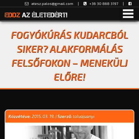
atesz.palos@gmail.com
|
+36 30 868 3197 |
EDDZ
AZ ÉLETEDÉRT!
FOGYÓKÚRÁS KUDARCBÓL
SIKER? ALAKFORMÁLÁS
FELSŐFOKON – MENEKÜLJ
ELŐRE!
Közzétéve:
2015. 03. 19.
|
Szerző:
tolvajsanyi