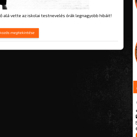
ő alá vette az iskolai testnevelés órák legnagyobb hibáit!
kozás megtekintése