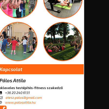
Kapcsolat
Pálos Attila
okleveles testépítés-fitness szakedző
+36 20 240 6131
atesz.palos@gmail.com
www.palosattila.hu