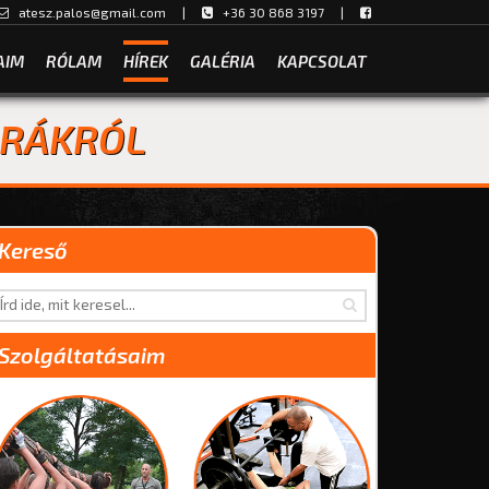
atesz.palos@gmail.com
|
+36 30 868 3197 |
AIM
RÓLAM
HÍREK
GALÉRIA
KAPCSOLAT
 ÓRÁKRÓL
Kereső
Szolgáltatásaim