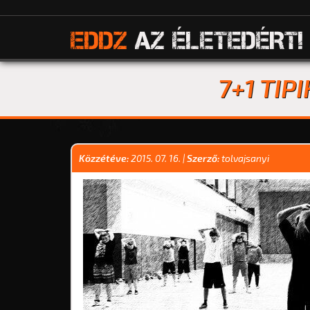
EDDZ
AZ ÉLETEDÉRT!
7+1 TIP
Közzétéve:
2015. 07. 16.
|
Szerző:
tolvajsanyi