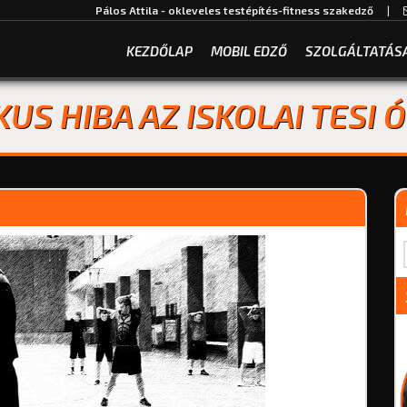
Pálos Attila - okleveles testépítés-fitness szakedző
|
KEZDŐLAP
MOBIL EDZŐ
SZOLGÁLTATÁS
IKUS HIBA AZ ISKOLAI TESI