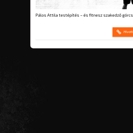
Pálos Attila testépítés – és fitnesz szakedző górcs
Hivat