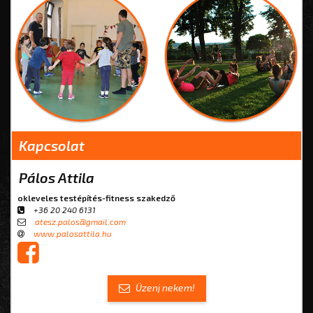
Kapcsolat
Pálos Attila
okleveles testépítés-fitness szakedző
+36 20 240 6131
atesz.palos@gmail.com
www.palosattila.hu
Üzenj nekem!