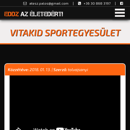
atesz.palos@gmail.com
|
+36 30 868 3197 |
EDDZ
AZ ÉLETEDÉRT!
VITAKID SPORTEGYESÜLET
Közzétéve:
2018. 01. 13.
|
Szerző:
tolvajsanyi