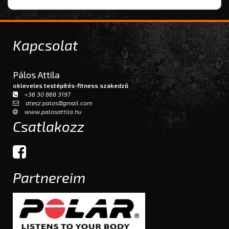
Kapcsolat
Pálos Attila
okleveles testépítés-fitness szakedző
+36 30 868 3197
atesz.palos@gmail.com
www.palosattila.hu
Csatlakozz
Partnereim