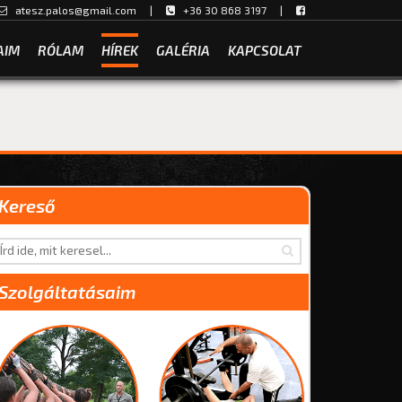
atesz.palos@gmail.com
|
+36 30 868 3197 |
AIM
RÓLAM
HÍREK
GALÉRIA
KAPCSOLAT
Kereső
Szolgáltatásaim