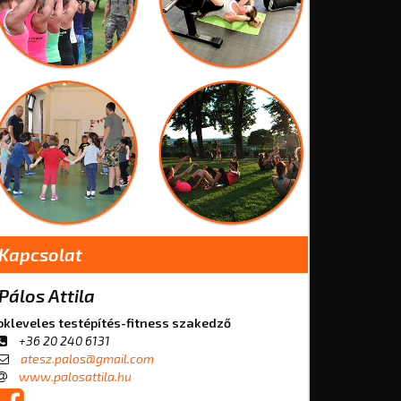
Kapcsolat
Pálos Attila
okleveles testépítés-fitness szakedző
+36 20 240 6131
atesz.palos@gmail.com
www.palosattila.hu