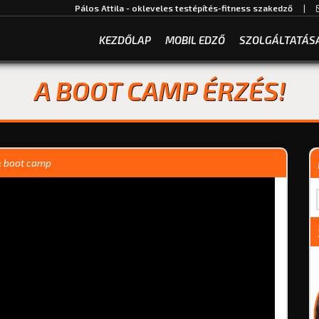
Pálos Attila - okleveles testépítés-fitness szakedző
|
KEZDŐLAP
MOBIL EDZŐ
SZOLGÁLTATÁS
A BOOT CAMP ÉRZÉS!
:
boot camp