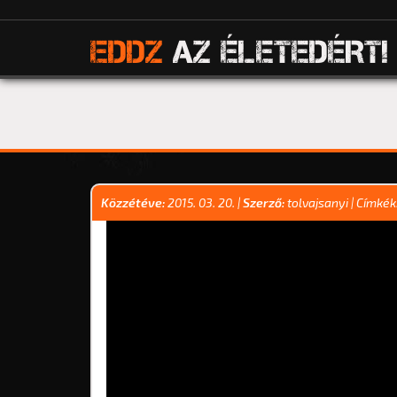
EDDZ
AZ ÉLETEDÉRT!
Közzétéve:
2015. 03. 20.
|
Szerző:
tolvajsanyi
| Címkék